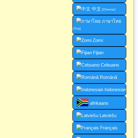
中文
[Chinese]
ภาษาไทย
[Thai]
Zomi
Fijian
Cebuano
Română
Indonesian
afrikaans
Latviešu
Français