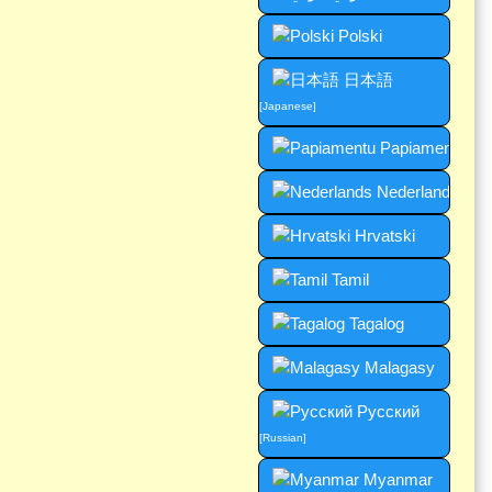
Polski
日本語
[Japanese]
Papiamentu
Nederlands
Hrvatski
Tamil
Tagalog
Malagasy
Русский
[Russian]
Myanmar