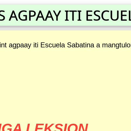
 AGPAAY ITI ESCUE
oint agpaay iti Escuela Sabatina a mangtul
GA LEKSION