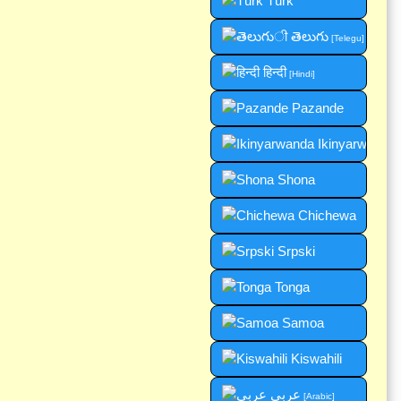
Türk
తెలుగు
[Telegu]
हिन्दी
[Hindi]
Pazande
Ikinyarwanda
Shona
Chichewa
Srpski
Tonga
Samoa
Kiswahili
عربي
[Arabic]