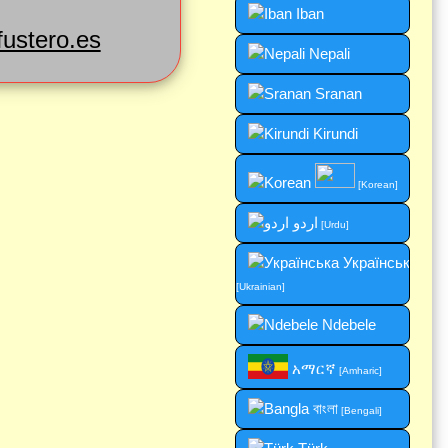
Iban
ustero.es
Nepali
Sranan
Kirundi
[Korean]
اردو
[Urdu]
Українська
[Ukrainian]
Ndebele
አማርኛ
[Amharic]
বাংলা
[Bengali]