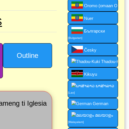
Oromo (omaan Oromoo
S
Nuer
Български
[Bulgarian]
Česky
Outline
Thadou-Kuki
Kikuyu
ພາສາລາວ
[Lao]
meng ti Iglesia
German
മലയാളം
[Malayalam]