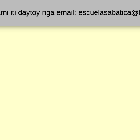
mi iti daytoy nga email:
escuelasabatica@f