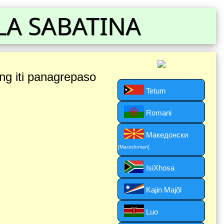
LA SABATINA
ong iti panagrepaso
Tetum
Romani
Македонски
[Macedonian]
IsiXhosa
Kajin Majõl
Luo