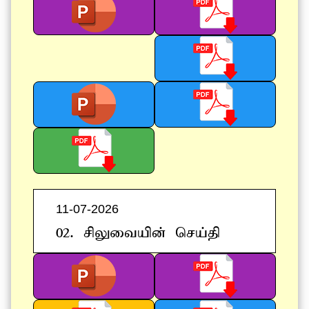
11-07-2026
02. rpYitapd; nra;jp