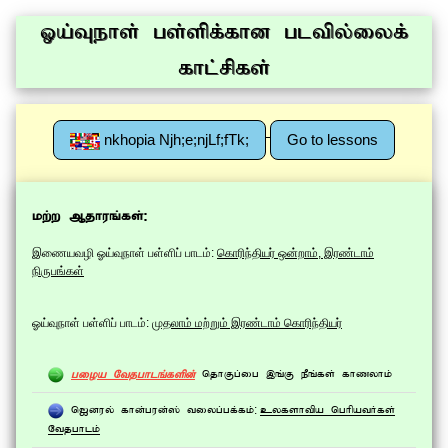
Xa;Tehs; gs;spf;fhd gltpy;iyf;
fhl;rpfs;
nkhopia Njh;e;njLf;fTk;
Go to lessons
:
kw;w Mjhuq;fs;
இணையவழி ஓய்வுநாள் பள்ளிப் பாடம்:
கொரிந்தியர் ஒன்றாம், இரண்டாம்
நிருபங்கள்
ஓய்வுநாள் பள்ளிப் பாடம்:
முதலாம் மற்றும் இரண்டாம் கொரிந்தியர்
gioa Ntjghlq;fspd;
njhFg;ig ,q;F ePq;fs; fhzyhk;
:
n[duy; fhd;gud;]; tiyg;gf;fk;
cyfshtpa nghpath;fs;
Ntjghlk;