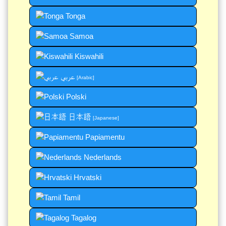
Tonga
Samoa
Kiswahili
عربي
[Arabic]
Polski
日本語
[Japanese]
Papiamentu
Nederlands
Hrvatski
Tamil
Tagalog