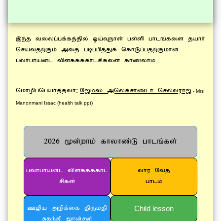
,e;j tiyg;gf;fj;jpy; Xa;Tehs; gs;sp ghlq;fis jahh;
nra;tjw;Fk; mij gbg;gpj;Jf; nfhLg;gjw;Fkhd
gth;gha;d;l; tpsf;ff;fhl;rpfis fhzyhk;
:
nkhopg;ngah;j;jth;
N[k;]; mnyf;rhz;lh; nry;tuh[;
- Mrs
Manonmani Issac (health talk ppt)
2026 %d;whk; fhyhz;L ghlq;fs;
gth;gha;d;l; tpsf;ff;fhl;
thu Ntj
rpfs;
ghlk;
Child lesson
Copa mwpf;if jpUkjp
Rfe;jp [hd;rd;