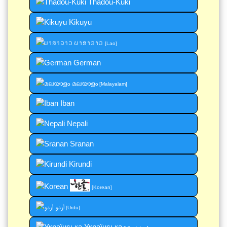
Thadou-Kuki
Kikuyu
ພາສາລາວ
[Lao]
German
മലയാളം
[Malayalam]
Iban
Nepali
Sranan
Kirundi
[Korean]
اردو
[Urdu]
Українська