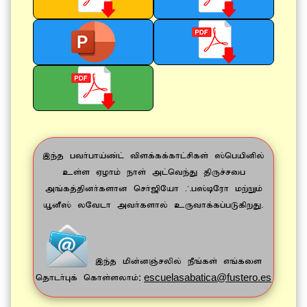
,e;j gth;gha;z;l; tpsf;ff;fhl;rpfs; ];ngapdpy;
cs;s Vohk; ehs; ml;nte;J jpUr;rig
mq;fj;jpdh;fshd nrh;[pNah /g];bNuh kw;Wk;
A+dP]; yNtlh mth;fshy; cUthf;fg;gLfpwJ.
,e;j kpd;dQ;rypy; ePq;fs; vq;fis
:
escuelasabatica@fustero.es
njhlh;Gf; nfhs;syhk;