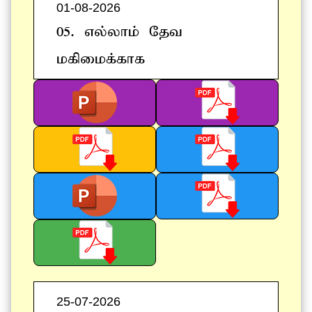
01-08-2026
05. vy;yhk; Njt
kfpikf;fhf
25-07-2026