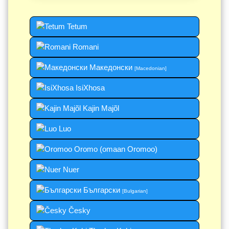
Tetum
Romani
Македонски
[Macedonian]
IsiXhosa
Kajin Majõl
Luo
Oromo (omaan Oromoo)
Nuer
Български
[Bulgarian]
Česky