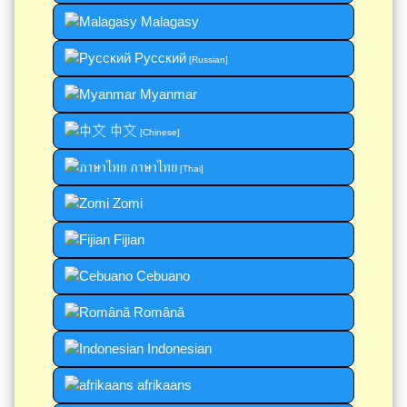
Malagasy
Русский
[Russian]
Myanmar
中文
[Chinese]
ภาษาไทย
[Thai]
Zomi
Fijian
Cebuano
Română
Indonesian
afrikaans