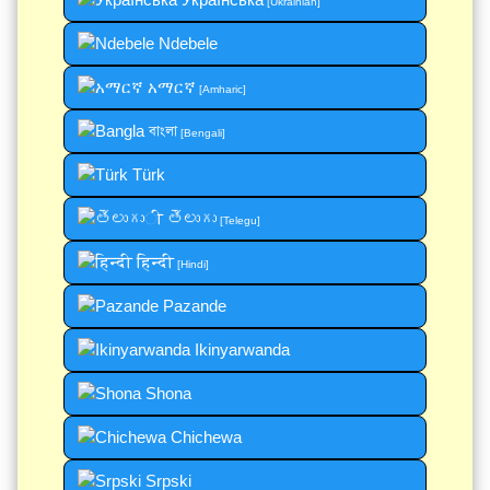
[Ukrainian]
Ndebele
አማርኛ
[Amharic]
বাংলা
[Bengali]
Türk
తెలుగు
[Telegu]
हिन्दी
[Hindi]
Pazande
Ikinyarwanda
Shona
Chichewa
Srpski