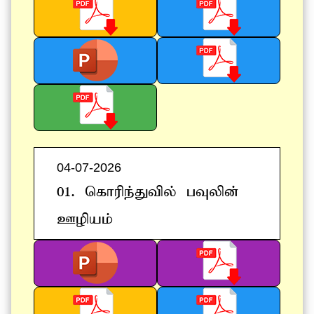
04-07-2026
01. nfhupe;Jtpy; gTypd;
Copak;