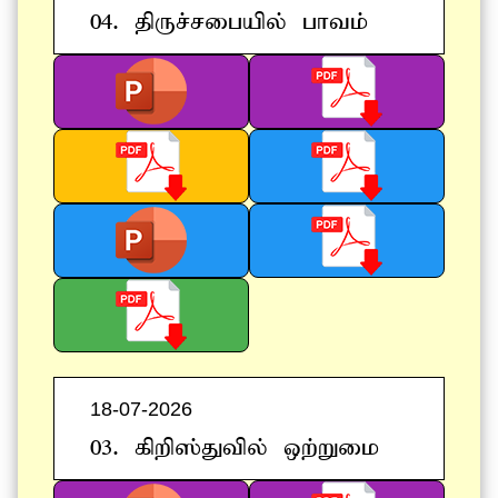
04. jpUr;rigapy; ghtk;
18-07-2026
03. fpwp];Jtpy; xw;Wik